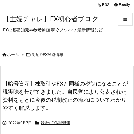

Feedly
RSS
【主婦チャレ】FX初心者ブログ

FXの基礎知識や参考動画 稼ぐノウハウ 最新情報など

メニュ

サイド

ホーム
>

最近のFX関連情報

前へ

【暗号資産】株取引やFXと同様の税制になることが
次へ
現実味を帯びてきました。自民党により公表された

資料をもとに今後の税制改正の流れについてわかり
検索
やすく解説します。

2022年9月7日

最近のFX関連情報