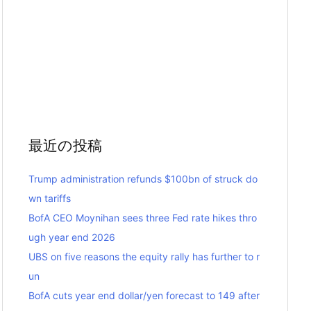
最近の投稿
Trump administration refunds $100bn of struck do
wn tariffs
BofA CEO Moynihan sees three Fed rate hikes thro
ugh year end 2026
UBS on five reasons the equity rally has further to r
un
BofA cuts year end dollar/yen forecast to 149 after