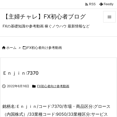

Feedly
RSS
【主婦チャレ】FX初心者ブログ

FXの基礎知識や参考動画 稼ぐノウハウ 最新情報など

メニュ

サイド

ホーム
>

FX初心者向け参考動画

前へ

Ｅｎｊｉｎ:7370
次へ


2022年6月16日

FX初心者向け参考動画
検索
銘柄名:Ｅｎｊｉｎ/コード:7370/市場・商品区分:グロース
（内国株式）/33業種コード:9050/33業種区分:サービス