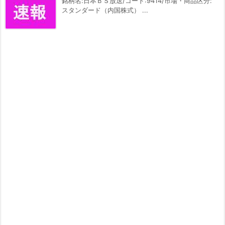
銘柄名:日本ＢＳ放送/コード:9414/市場・商品区分:
スタンダード（内国株式） ...