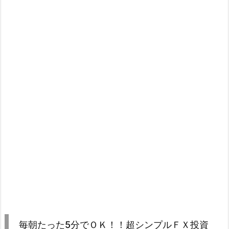
毎朝たった5分でＯＫ！！超シンプルＦＸ投資