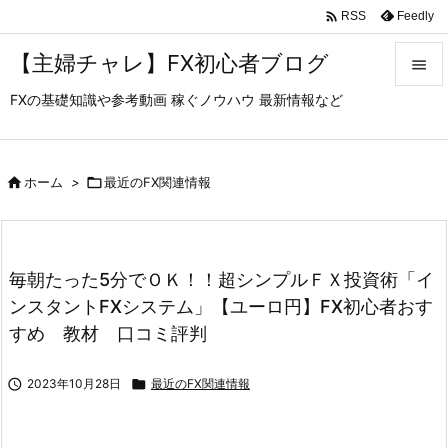

Feedly
RSS
【主婦チャレ】FX初心者ブログ

FXの基礎知識や参考動画 稼ぐノウハウ 最新情報など

メニュ

サイド

ホーム
>

最近のFX関連情報

前へ

毎朝たった5分でＯＫ！！超シンプルＦＸ投資術「イ
次へ
ンスタントFXシステム」【ユーロ円】FX初心者おす

すめ 教材 口コミ評判
検索

2023年10月28日

最近のFX関連情報