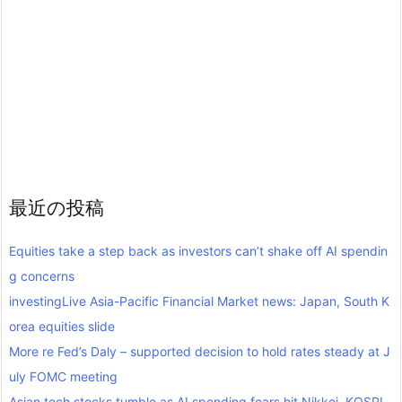
最近の投稿
Equities take a step back as investors can’t shake off AI spendin
g concerns
investingLive Asia-Pacific Financial Market news: Japan, South K
orea equities slide
More re Fed’s Daly – supported decision to hold rates steady at J
uly FOMC meeting
Asian tech stocks tumble as AI spending fears hit Nikkei, KOSPI