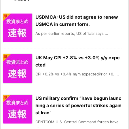
USDMCA: US did not agree to renew
USMCA in current form.
As per earlier reports, US official says ...
UK May CPI +2.8% vs +3.0% y/y expe
cted
CPI +0.2% vs +0.4% m/m expectedPrior +0. ...
US military confirm “have begun launc
hing a series of powerful strikes again
st Iran”
CENTCOM:U.S. Central Command forces have
...