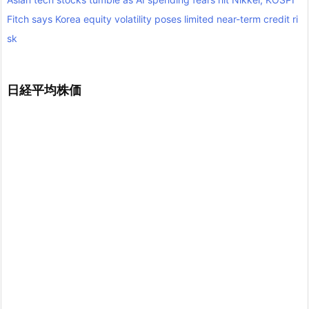
Fitch says Korea equity volatility poses limited near-term credit ri
sk
日経平均株価