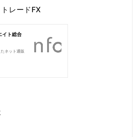
・トレードFX
エイト総合
えたネット通販
社