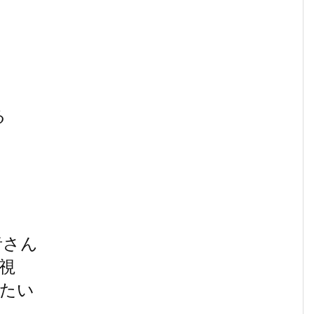
る
者さん
視
したい