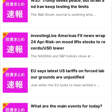
WSJ: Trump seeks peace, but Israel a
nd Iran keep testing the limits
The Wall Street Journal is outlining wha ...
investingLive Americas FX news wrap
24 Apr:Risk-on mood lifts stocks to re
cords/USD lower
The NASDAQ and S&P indices close at ...
EU says latest US tariffs on forced lab
our grounds are unjustified
Just when the EU looks to have settled o ...
What are the main events for today?