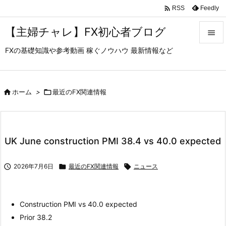

Feedly
RSS
【主婦チャレ】FX初心者ブログ

FXの基礎知識や参考動画 稼ぐノウハウ 最新情報など

メニュ

サイド

ホーム
>

最近のFX関連情報

前へ

UK June construction PMI 38.4 vs 40.0 expected
次へ


2026年7月6日

最近のFX関連情報

ニュース
検索
Construction PMI vs 40.0 expected
Prior 38.2