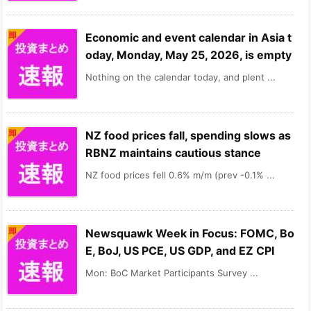
Economic and event calendar in Asia t
oday, Monday, May 25, 2026, is empty
Nothing on the calendar today, and plent ...
NZ food prices fall, spending slows as
RBNZ maintains cautious stance
NZ food prices fell 0.6% m/m (prev -0.1% ...
Newsquawk Week in Focus: FOMC, Bo
E, BoJ, US PCE, US GDP, and EZ CPI
Mon: BoC Market Participants Survey ...