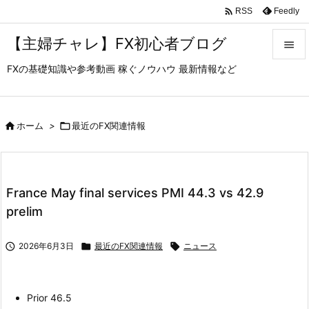

Feedly
RSS
【主婦チャレ】FX初心者ブログ

FXの基礎知識や参考動画 稼ぐノウハウ 最新情報など

メニュ

サイド

ホーム
>

最近のFX関連情報

前へ

France May final services PMI 44.3 vs 42.9
次へ
prelim

検索

2026年6月3日

最近のFX関連情報

ニュース
Prior 46.5