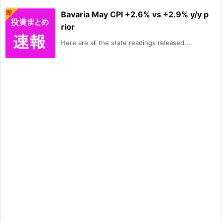
Bavaria May CPI +2.6% vs +2.9% y/y p
rior
Here are all the state readings released ...