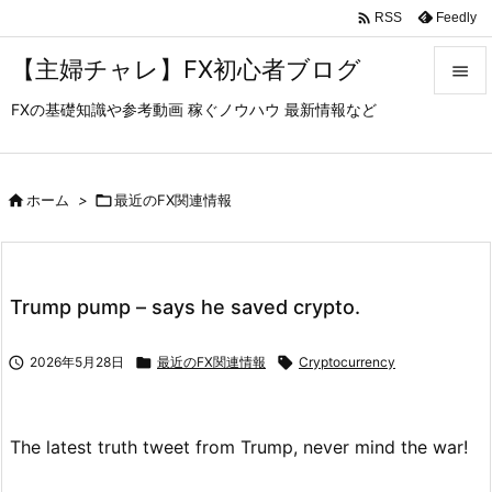

Feedly
RSS
【主婦チャレ】FX初心者ブログ

FXの基礎知識や参考動画 稼ぐノウハウ 最新情報など

メニュ

サイド

ホーム
>

最近のFX関連情報

前へ

Trump pump – says he saved crypto.
次へ


2026年5月28日

最近のFX関連情報

Cryptocurrency
検索
The latest truth tweet from Trump, never mind the war!