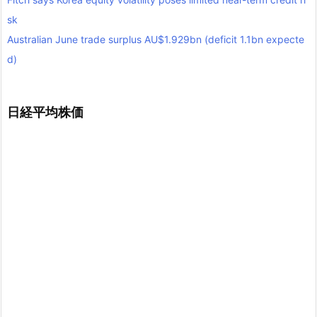
sk
Australian June trade surplus AU$1.929bn (deficit 1.1bn expecte
d)
日経平均株価