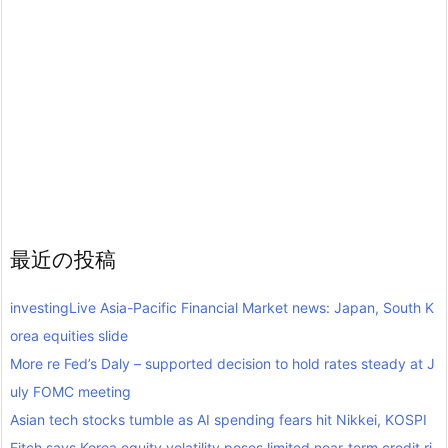
最近の投稿
investingLive Asia-Pacific Financial Market news: Japan, South K
orea equities slide
More re Fed’s Daly – supported decision to hold rates steady at J
uly FOMC meeting
Asian tech stocks tumble as AI spending fears hit Nikkei, KOSPI
Fitch says Korea equity volatility poses limited near-term credit ri