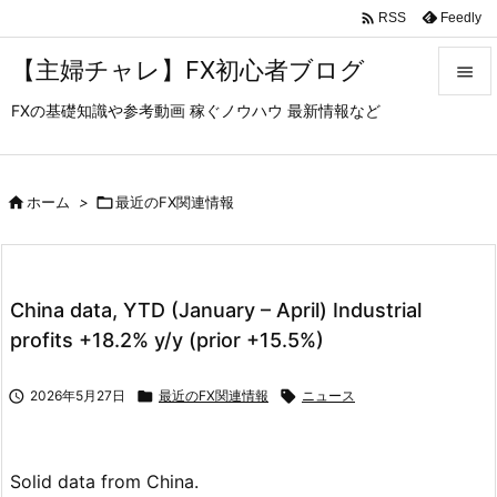

Feedly
RSS
【主婦チャレ】FX初心者ブログ

FXの基礎知識や参考動画 稼ぐノウハウ 最新情報など

メニュ

サイド

ホーム
>

最近のFX関連情報

前へ

China data, YTD (January – April) Industrial
次へ
profits +18.2% y/y (prior +15.5%)

検索

2026年5月27日

最近のFX関連情報

ニュース
Solid data from China.