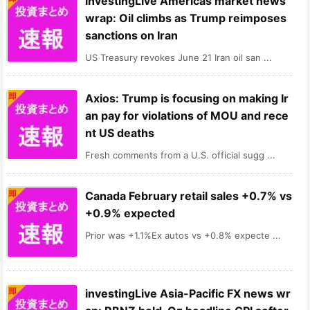
investingLive Americas market news
wrap: Oil climbs as Trump reimposes
sanctions on Iran
US Treasury revokes June 21 Iran oil san ...
Axios: Trump is focusing on making Ir
an pay for violations of MOU and rece
nt US deaths
Fresh comments from a U.S. official sugg ...
Canada February retail sales +0.7% vs
+0.9% expected
Prior was +1.1%Ex autos vs +0.8% expecte ...
investingLive Asia-Pacific FX news wr