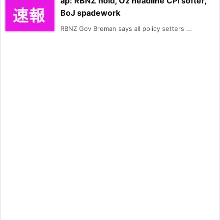
ap: RBNZ hold, Oz headline CPI softer,
BoJ spadework
RBNZ Gov Breman says all policy setters ...