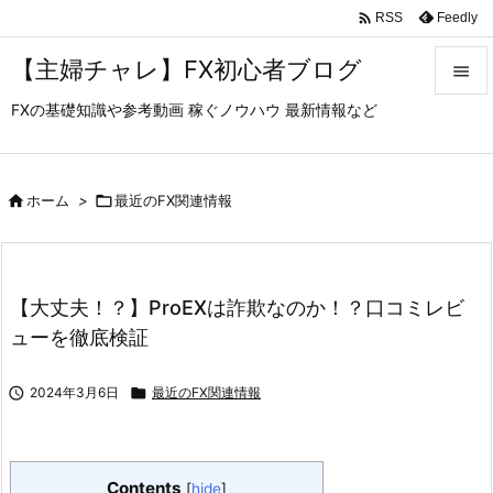

Feedly
RSS
【主婦チャレ】FX初心者ブログ

FXの基礎知識や参考動画 稼ぐノウハウ 最新情報など

メニュ

サイド

ホーム
>

最近のFX関連情報

前へ

【大丈夫！？】ProEXは詐欺なのか！？口コミレビ
次へ
ューを徹底検証

検索

2024年3月6日

最近のFX関連情報
Contents
[
hide
]