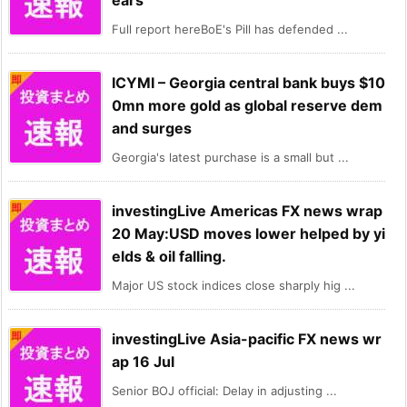
ears
Full report hereBoE's Pill has defended ...
ICYMI – Georgia central bank buys $10
0mn more gold as global reserve dem
and surges
Georgia's latest purchase is a small but ...
investingLive Americas FX news wrap
20 May:USD moves lower helped by yi
elds & oil falling.
Major US stock indices close sharply hig ...
investingLive Asia-pacific FX news wr
ap 16 Jul
Senior BOJ official: Delay in adjusting ...