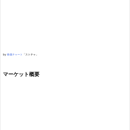
by
株価チャート
「ストチャ」
マーケット概要