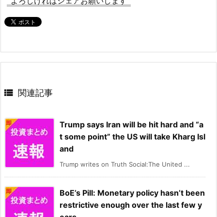
よろしければシェアお願いします

関連記事
Trump says Iran will be hit hard and “a
t some point” the US will take Kharg Isl
and
Trump writes on Truth Social:The United ...
BoE’s Pill: Monetary policy hasn’t been
restrictive enough over the last few y