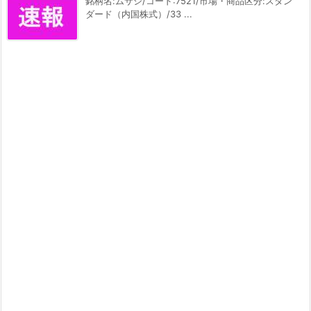
銘柄名:ムサシ/コード:7521/市場・商品区分:スタン
ダード（内国株式）/33 ...