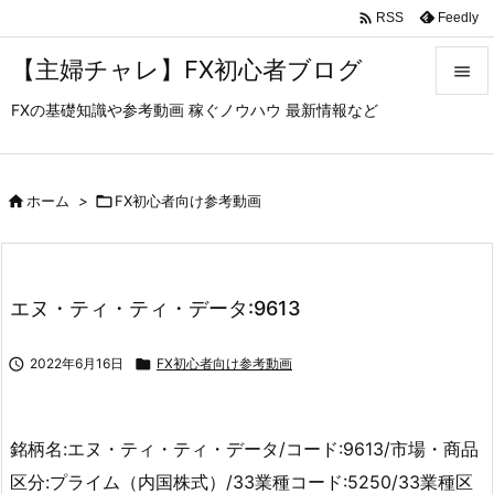

Feedly
RSS
【主婦チャレ】FX初心者ブログ

FXの基礎知識や参考動画 稼ぐノウハウ 最新情報など

メニュ

サイド

ホーム
>

FX初心者向け参考動画

前へ

エヌ・ティ・ティ・データ:9613
次へ


2022年6月16日

FX初心者向け参考動画
検索
銘柄名:エヌ・ティ・ティ・データ/コード:9613/市場・商品
区分:プライム（内国株式）/33業種コード:5250/33業種区