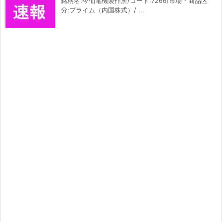
銘柄名:今仙電機製作所/コード:7266/市場・商品区
分:プライム（内国株式）/ ...