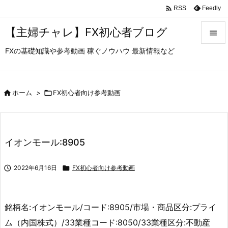

Feedly
RSS
【主婦チャレ】FX初心者ブログ

FXの基礎知識や参考動画 稼ぐノウハウ 最新情報など

メニュ

サイド

ホーム
>

FX初心者向け参考動画

前へ

イオンモール:8905
次へ


2022年6月16日

FX初心者向け参考動画
検索
銘柄名:イオンモール/コード:8905/市場・商品区分:プライ
ム（内国株式）/33業種コード:8050/33業種区分:不動産