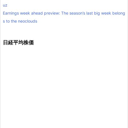
uz
Earnings week ahead preview: The season’s last big week belong
s to the neoclouds
日経平均株価