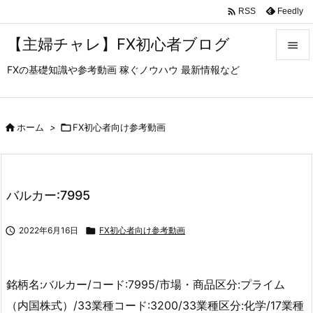

Feedly
RSS
【主婦チャレ】FX初心者ブログ

FXの基礎知識や参考動画 稼ぐノウハウ 最新情報など

メニュ

サイド

ホーム
>

FX初心者向け参考動画

前へ

バルカー:7995
次へ


2022年6月16日

FX初心者向け参考動画
検索
銘柄名:バルカー/コード:7995/市場・商品区分:プライム
（内国株式）/33業種コード:3200/33業種区分:化学/17業種