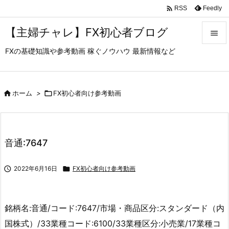

Feedly
RSS
【主婦チャレ】FX初心者ブログ

FXの基礎知識や参考動画 稼ぐノウハウ 最新情報など

メニュ

サイド

ホーム
>

FX初心者向け参考動画

前へ

音通:7647
次へ


2022年6月16日

FX初心者向け参考動画
検索
銘柄名:音通/コード:7647/市場・商品区分:スタンダード（内
国株式）/33業種コード:6100/33業種区分:小売業/17業種コ