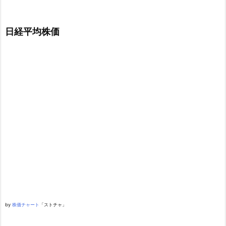
日経平均株価
by
株価チャート
「ストチャ」