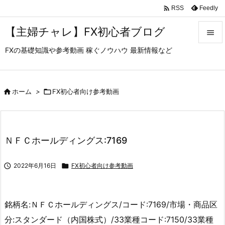

Feedly
RSS
【主婦チャレ】FX初心者ブログ

FXの基礎知識や参考動画 稼ぐノウハウ 最新情報など

メニュ

サイド

ホーム
>

FX初心者向け参考動画

前へ

ＮＦＣホールディングス:7169
次へ


2022年6月16日

FX初心者向け参考動画
検索
銘柄名:ＮＦＣホールディングス/コード:7169/市場・商品区
分:スタンダード（内国株式）/33業種コード:7150/33業種