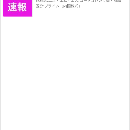
銘柄名:エス・エム・エス/コード:2175/市場・商品
区分:プライム（内国株式） ...