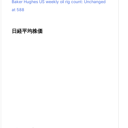
Baker Hughes US weekly oil rig count: Unchanged
at 588
日経平均株価