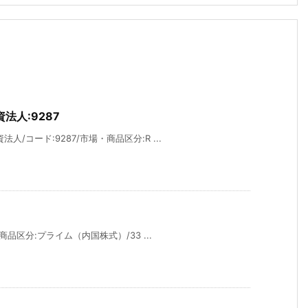
人:9287
/コード:9287/市場・商品区分:R ...
商品区分:プライム（内国株式）/33 ...