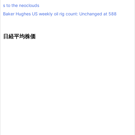
s to the neoclouds
Baker Hughes US weekly oil rig count: Unchanged at 588
日経平均株価