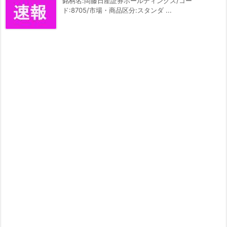
銘柄名:岡藤日産証券ホールディングス/コー
ド:8705/市場・商品区分:スタンダ ...