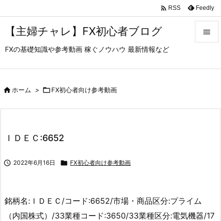

Feedly
RSS
【主婦チャレ】FX初心者ブログ

FXの基礎知識や参考動画 稼ぐノウハウ 最新情報など

メニュ

サイド

ホーム
>

FX初心者向け参考動画

前へ

ＩＤＥＣ:6652
次へ


2022年6月16日

FX初心者向け参考動画
検索
銘柄名:ＩＤＥＣ/コード:6652/市場・商品区分:プライム
（内国株式）/33業種コード:3650/33業種区分:電気機器/17