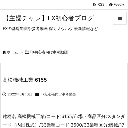

Feedly
RSS
【主婦チャレ】FX初心者ブログ

FXの基礎知識や参考動画 稼ぐノウハウ 最新情報など

メニュ

サイド

ホーム
>

FX初心者向け参考動画

前へ

高松機械工業:6155
次へ


2022年6月16日

FX初心者向け参考動画
検索
銘柄名:高松機械工業/コード:6155/市場・商品区分:スタンダ
ード（内国株式）/33業種コード:3600/33業種区分:機械/17