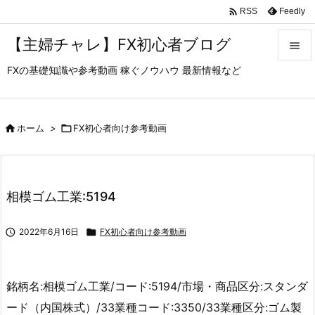

Feedly
RSS
【主婦チャレ】FX初心者ブログ

FXの基礎知識や参考動画 稼ぐノウハウ 最新情報など

メニュ

サイド

ホーム
>

FX初心者向け参考動画

前へ

相模ゴム工業:5194
次へ


2022年6月16日

FX初心者向け参考動画
検索
銘柄名:相模ゴム工業/コード:5194/市場・商品区分:スタンダ
ード（内国株式）/33業種コード:3350/33業種区分:ゴム製