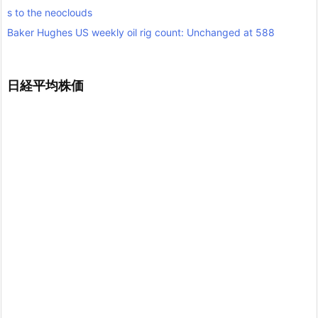
s to the neoclouds
Baker Hughes US weekly oil rig count: Unchanged at 588
日経平均株価