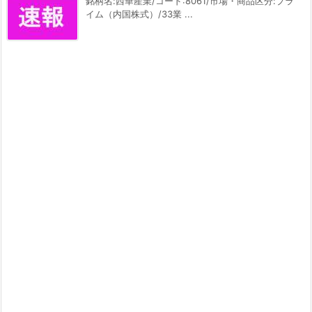
銘柄名:西華産業/コード:8061/市場・商品区分:プラ
イム（内国株式）/33業 ...