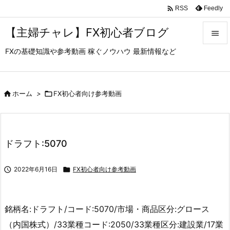

Feedly
RSS
【主婦チャレ】FX初心者ブログ

FXの基礎知識や参考動画 稼ぐノウハウ 最新情報など

メニュ

サイド

ホーム
>

FX初心者向け参考動画

前へ

ドラフト:5070
次へ


2022年6月16日

FX初心者向け参考動画
検索
銘柄名:ドラフト/コード:5070/市場・商品区分:グロース
（内国株式）/33業種コード:2050/33業種区分:建設業/17業