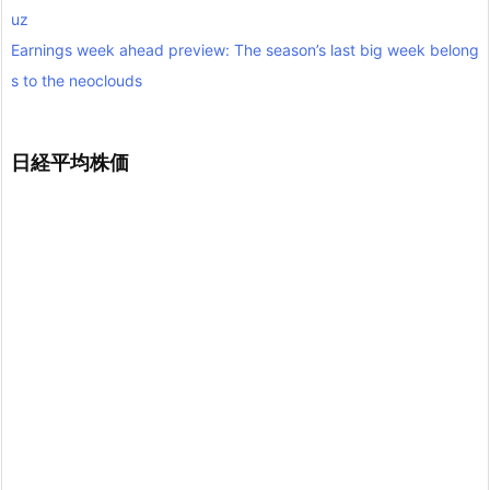
uz
Earnings week ahead preview: The season’s last big week belong
s to the neoclouds
日経平均株価