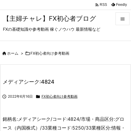

Feedly
RSS
【主婦チャレ】FX初心者ブログ

FXの基礎知識や参考動画 稼ぐノウハウ 最新情報など

メニュ

サイド

ホーム
>

FX初心者向け参考動画

前へ

メディアシーク:4824
次へ


2022年6月16日

FX初心者向け参考動画
検索
銘柄名:メディアシーク/コード:4824/市場・商品区分:グロ
ース（内国株式）/33業種コード:5250/33業種区分:情報・