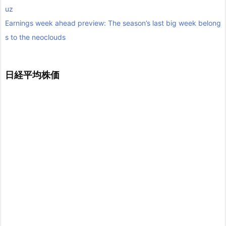
uz
Earnings week ahead preview: The season’s last big week belong
s to the neoclouds
日経平均株価